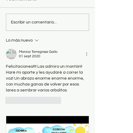
TARDES DE
INVITACIÓN
Escribir un comentario...
REUNIÓN EN TORNO
SOCIALIZAC
A LA PESCA
NOCHES DE 
Lo más nuevo
Monica Torregrosa Gallo
01 sept 2020
Felicitaciones!!!! Las admiro un montón!! 
Haré mi aporte y les ayudaré a correr la 
voz! Un abrazo enorme enorme enorme, 
con muchas ganas de volver por esos 
lares a sembrar varios arbolitos 
Me gusta
Reaccionar