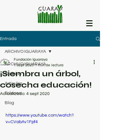
Entrada
ARCHIVO IGUARAYA
Fundación Iguaraya
ARCHIVO IGUARAYA
1 sept 2020
1 min de lectura
¡Siembra un árbol,
Noticias
cosecha educación!
Artículos
Enlaces
Actualizado:
4 sept 2020
Blog
https://www.youtube.com/watch?
v=CVabAv1Fpf4