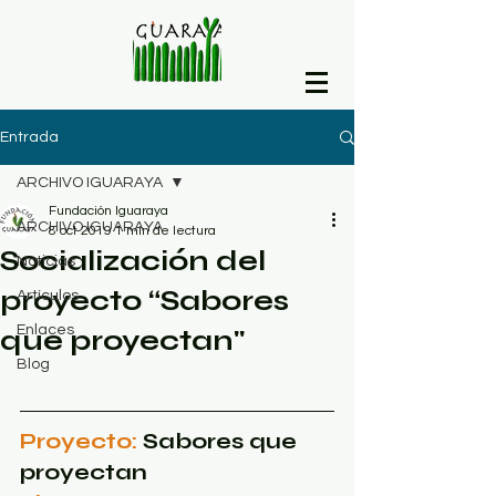
Entrada
ARCHIVO IGUARAYA
Fundación Iguaraya
ARCHIVO IGUARAYA
8 oct 2019
1 min de lectura
Socialización del
Noticias
proyecto “Sabores
Artículos
Enlaces
que proyectan"
Blog
Proyecto:
 Sabores que 
proyectan